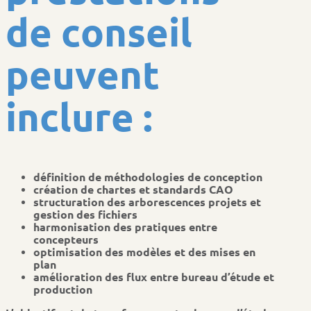
d
e
c
o
n
s
e
i
l
p
e
u
v
e
n
t
i
n
c
l
u
r
e
:
définition de méthodologies de conception
création de chartes et standards CAO
structuration des arborescences projets et
gestion des fichiers
harmonisation des pratiques entre
concepteurs
optimisation des modèles et des mises en
plan
amélioration des flux entre bureau d’étude et
production