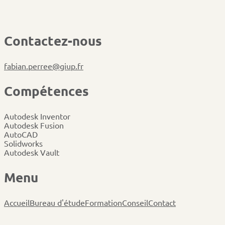
C
o
n
t
a
c
t
e
z
-
n
o
u
s
fabian.perree@giup.fr
C
o
m
p
é
t
e
n
c
e
s
Autodesk Inventor
Autodesk Fusion
AutoCAD
Solidworks
Autodesk Vault
M
e
n
u
Accueil
Bureau d'étude
Formation
Conseil
Contact