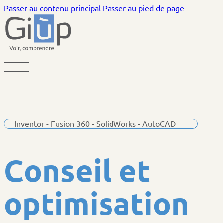
Passer au contenu principal
Passer au pied de page
Inventor - Fusion 360 - SolidWorks - AutoCAD
C
o
n
s
e
i
l
e
t
o
p
t
i
m
i
s
a
t
i
o
n