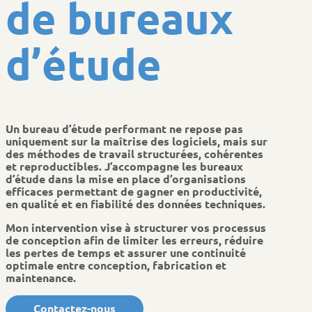
d
e
b
u
r
e
a
u
x
d
’
é
t
u
d
e
Un bureau d’étude performant ne repose pas
uniquement sur la maîtrise des logiciels, mais sur
des méthodes de travail structurées, cohérentes
et reproductibles. J’accompagne les bureaux
d’étude dans la mise en place d’organisations
efficaces permettant de gagner en productivité,
en qualité et en fiabilité des données techniques.
Mon intervention vise à structurer vos processus
de conception afin de limiter les erreurs, réduire
les pertes de temps et assurer une continuité
optimale entre conception, fabrication et
maintenance.
Contactez-nous