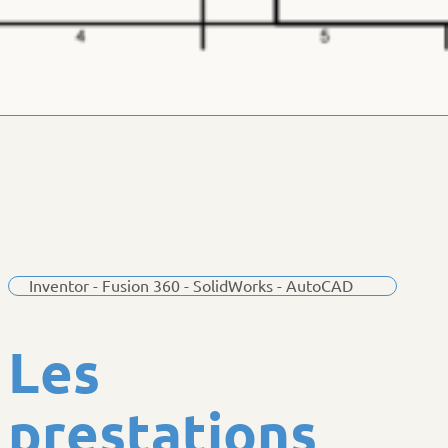
Inventor - Fusion 360 - SolidWorks - AutoCAD
L
e
s
p
r
e
s
t
a
t
i
o
n
s