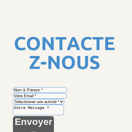
C
O
N
T
A
C
T
E
Z
-
N
O
U
S
Envoyer