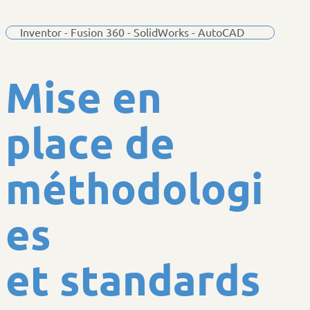
Inventor - Fusion 360 - SolidWorks - AutoCAD
M
i
s
e
e
n
p
l
a
c
e
d
e
m
é
t
h
o
d
o
l
o
g
i
e
s
e
t
s
t
a
n
d
a
r
d
s