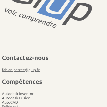
C
o
n
t
a
c
t
e
z
-
n
o
u
s
fabian.perree@giup.fr
C
o
m
p
é
t
e
n
c
e
s
Autodesk Inventor
Autodesk Fusion
AutoCAD
Solidworks