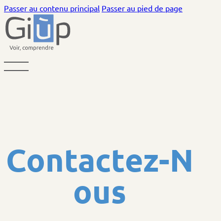
Passer au contenu principal
Passer au pied de page
C
o
n
t
a
c
t
e
z
-
N
o
u
s