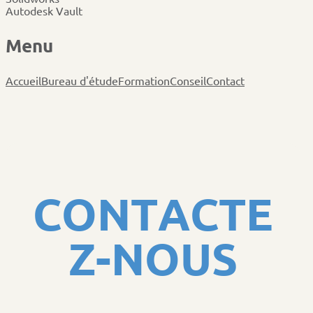
Autodesk Vault
M
e
n
u
Accueil
Bureau d'étude
Formation
Conseil
Contact
C
O
N
T
A
C
T
E
Z
-
N
O
U
S